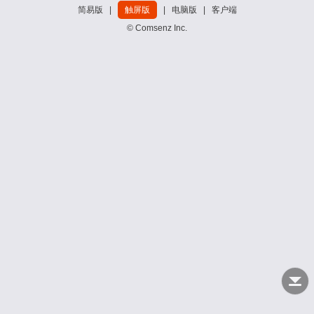
简易版
|
触屏版
|
电脑版
|
客户端
© Comsenz Inc.