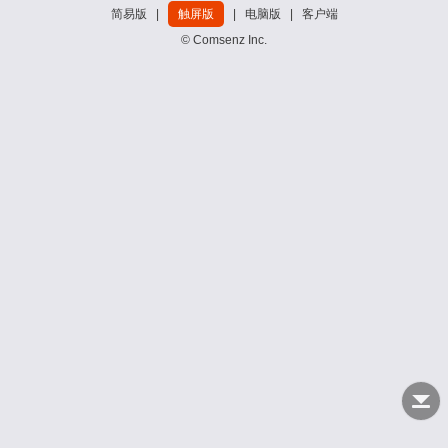
简易版
|
触屏版
|
电脑版
|
客户端
© Comsenz Inc.