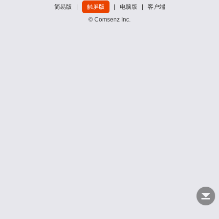
简易版
|
触屏版
|
电脑版
|
客户端
© Comsenz Inc.