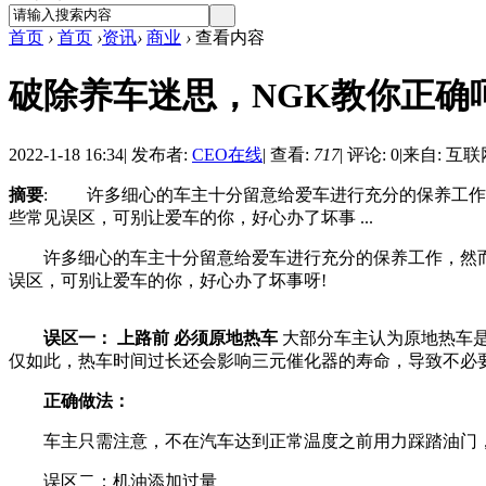
首页
›
首页
›
资讯
›
商业
›
查看内容
破除养车迷思，NGK教你正确
2022-1-18 16:34
|
发布者:
CEO在线
|
查看:
717
|
评论: 0
|
来自: 互联
摘要
: 许多细心的车主十分留意给爱车进行充分的保养工作
些常见误区，可别让爱车的你，好心办了坏事 ...
许多细心的车主十分留意给爱车进行充分的保养工作，然而
误区，可别让爱车的你，好心办了坏事呀!
误区一：
上路前
必须原地热车
大部分车主认为原地热车
仅如此，热车时间过长还会影响三元催化器的寿命，导致不必
正确做法：
车主只需注意，不在汽车达到正常温度之前用力踩踏油门，
误区二：机油添加过量