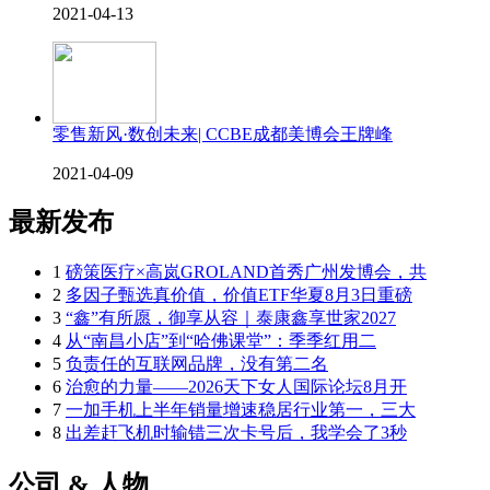
2021-04-13
零售新风·数创未来| CCBE成都美博会王牌峰
2021-04-09
最新发布
1
磅策医疗×高岚GROLAND首秀广州发博会，共
2
多因子甄选真价值，价值ETF华夏8月3日重磅
3
“鑫”有所愿，御享从容｜泰康鑫享世家2027
4
从“南昌小店”到“哈佛课堂”：季季红用二
5
负责任的互联网品牌，没有第二名
6
治愈的力量——2026天下女人国际论坛8月开
7
一加手机上半年销量增速稳居行业第一，三大
8
出差赶飞机时输错三次卡号后，我学会了3秒
公司 & 人物