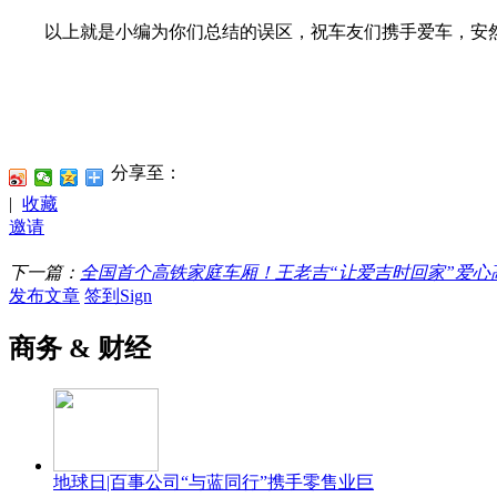
以上就是小编为你们总结的误区，祝车友们携手爱车，安然
分享至：
|
收藏
邀请
下一篇：
全国首个高铁家庭车厢！王老吉“让爱吉时回家”爱心
发布文章
签到Sign
商务 & 财经
地球日|百事公司“与蓝同行”携手零售业巨