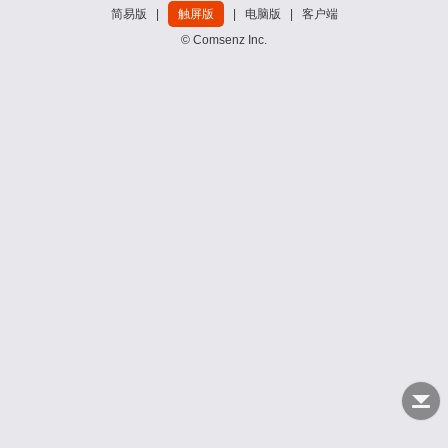
简易版
|
触屏版
|
电脑版
|
客户端
© Comsenz Inc.