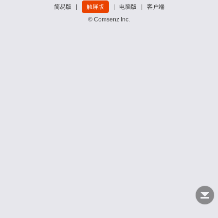
简易版
|
触屏版
|
电脑版
|
客户端
© Comsenz Inc.