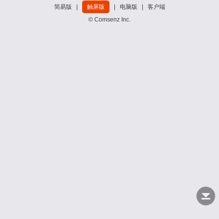
简易版
|
触屏版
|
电脑版
|
客户端
© Comsenz Inc.