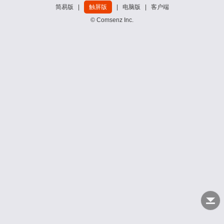
简易版
|
触屏版
|
电脑版
|
客户端
© Comsenz Inc.