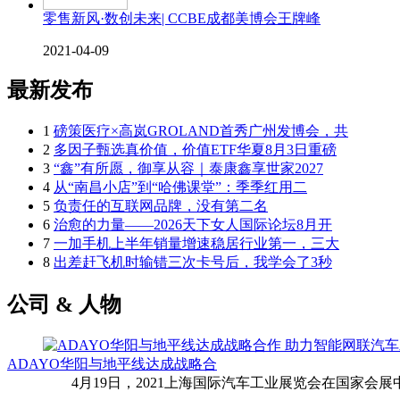
零售新风·数创未来| CCBE成都美博会王牌峰
2021-04-09
最新发布
1
磅策医疗×高岚GROLAND首秀广州发博会，共
2
多因子甄选真价值，价值ETF华夏8月3日重磅
3
“鑫”有所愿，御享从容｜泰康鑫享世家2027
4
从“南昌小店”到“哈佛课堂”：季季红用二
5
负责任的互联网品牌，没有第二名
6
治愈的力量——2026天下女人国际论坛8月开
7
一加手机上半年销量增速稳居行业第一，三大
8
出差赶飞机时输错三次卡号后，我学会了3秒
公司 & 人物
ADAYO华阳与地平线达成战略合
4月19日，2021上海国际汽车工业展览会在国家会展中