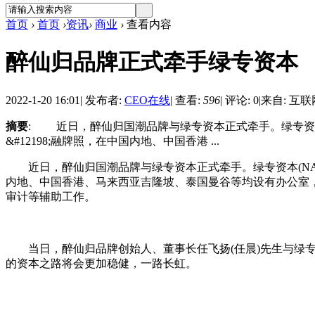
首页
›
首页
›
资讯
›
商业
›
查看内容
醉仙归品牌正式牵手绿专资本
2022-1-20 16:01
|
发布者:
CEO在线
|
查看:
596
|
评论: 0
|
来自: 互联
摘要
: 近日，醉仙归国潮品牌与绿专资本正式牵手。绿专资本(NA
&#12198;融牌照，在中国内地、中国香港 ...
近日，醉仙归国潮品牌与绿专资本正式牵手。绿专资本(NAS
内地、中国香港、马来西亚吉隆坡、泰国曼⾕等均设有办公室
审计等辅助工作。
当日，醉仙归品牌创始人、董事长任飞扬(任晨)先生与绿专
的资本之路将会更加稳健，一路长虹。