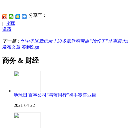
分享至：
|
收藏
邀请
下一篇：
华中地区新纪录！30多毫升脐带血“治好了”体重最大
发布文章
签到Sign
商务 & 财经
地球日|百事公司“与蓝同行”携手零售业巨
2021-04-22