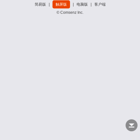
简易版
|
触屏版
|
电脑版
|
客户端
© Comsenz Inc.