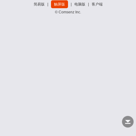
简易版
|
触屏版
|
电脑版
|
客户端
© Comsenz Inc.