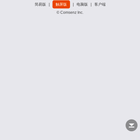
简易版
|
触屏版
|
电脑版
|
客户端
© Comsenz Inc.