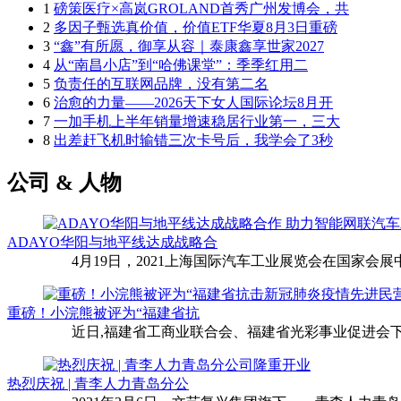
1
磅策医疗×高岚GROLAND首秀广州发博会，共
2
多因子甄选真价值，价值ETF华夏8月3日重磅
3
“鑫”有所愿，御享从容｜泰康鑫享世家2027
4
从“南昌小店”到“哈佛课堂”：季季红用二
5
负责任的互联网品牌，没有第二名
6
治愈的力量——2026天下女人国际论坛8月开
7
一加手机上半年销量增速稳居行业第一，三大
8
出差赶飞机时输错三次卡号后，我学会了3秒
公司 & 人物
ADAYO华阳与地平线达成战略合
4月19日，2021上海国际汽车工业展览会在国家会展中
重磅！小浣熊被评为“福建省抗
近日,福建省工商业联合会、福建省光彩事业促进会下
热烈庆祝 | 青李人力青岛分公