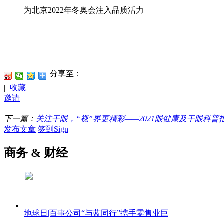
为北京2022年冬奥会注入品质活力
分享至：
|
收藏
邀请
下一篇：
关注干眼，“视”界更精彩——2021眼健康及干眼科普
发布文章
签到Sign
商务 & 财经
地球日|百事公司“与蓝同行”携手零售业巨