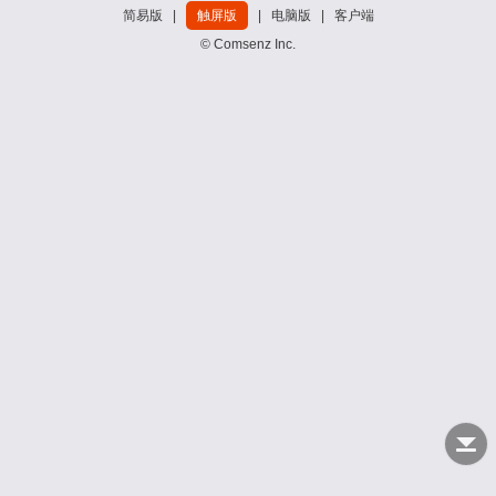
简易版
|
触屏版
|
电脑版
|
客户端
© Comsenz Inc.