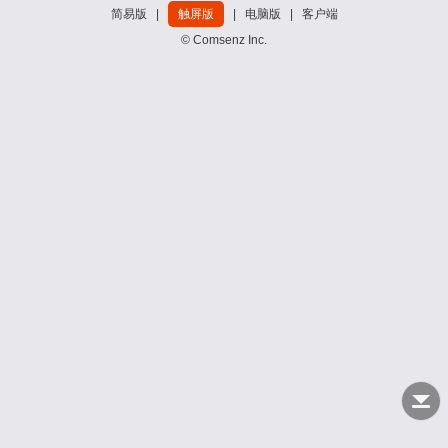
简易版
|
触屏版
|
电脑版
|
客户端
© Comsenz Inc.