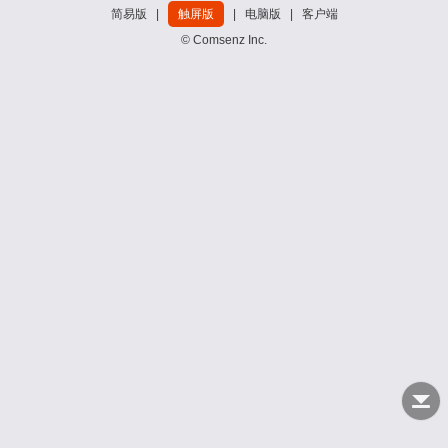
简易版
|
触屏版
|
电脑版
|
客户端
© Comsenz Inc.