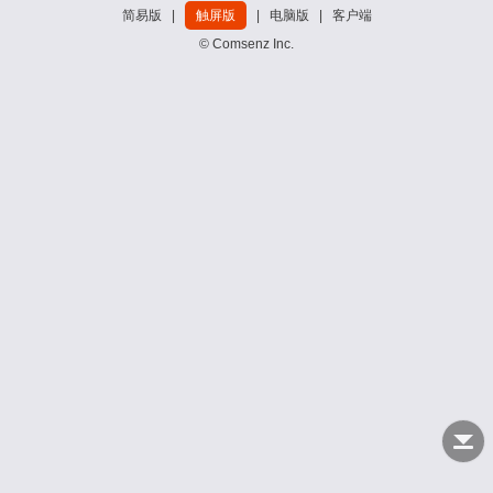
简易版
|
触屏版
|
电脑版
|
客户端
© Comsenz Inc.