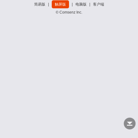
简易版
|
触屏版
|
电脑版
|
客户端
© Comsenz Inc.