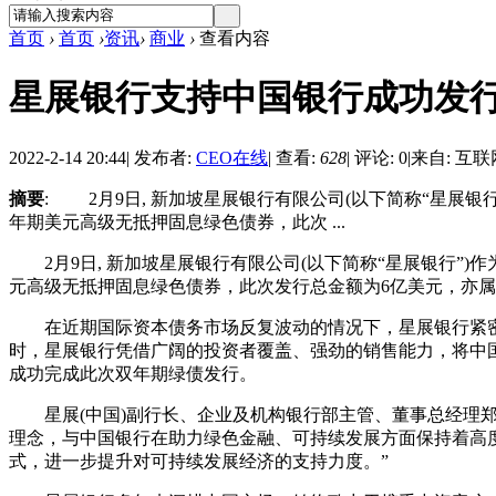
首页
›
首页
›
资讯
›
商业
›
查看内容
星展银行支持中国银行成功发
2022-2-14 20:44
|
发布者:
CEO在线
|
查看:
628
|
评论: 0
|
来自: 互联
摘要
: 2月9日, 新加坡星展银行有限公司(以下简称“星展
年期美元高级无抵押固息绿色债券，此次 ...
2月9日, 新加坡星展银行有限公司(以下简称“星展银行”
元高级无抵押固息绿色债券，此次发行总金额为6亿美元，亦
在近期国际资本债务市场反复波动的情况下，星展银行紧密
时，星展银行凭借广阔的投资者覆盖、强劲的销售能力，将中
成功完成此次双年期绿债发行。
星展(中国)副行长、企业及机构银行部主管、董事总经理郑思
理念，与中国银行在助力绿色金融、可持续发展方面保持着高
式，进一步提升对可持续发展经济的支持力度。”