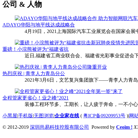
公司 & 人物
ADAYO华阳与地平线达成战略合
4月19日，2021上海国际汽车工业展览会在国家会展中
重磅！小浣熊被评为“福建省抗
近日,福建省工商业联合会、福建省光彩事业促进会下
热烈庆祝 | 青李人力青岛分公
2021年3月6日，文艺复兴集团旗下——青李人力青
全程管家更省心！业之峰“2021
装修工程环节多、工期长，让人疲于奔命，一不小心还
小黑屋
|
手机版
|
无图浏览
|
企业家在线
(
粤ICP备09209953号
)
|
网
© 2012-2019
深圳尚易科技控股有限公司
Powered by
Ceoim !
X