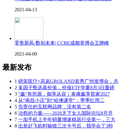
2021-04-13
零售新风·数创未来| CCBE成都美博会王牌峰
2021-04-09
最新发布
1
磅策医疗×高岚GROLAND首秀广州发博会，共
2
多因子甄选真价值，价值ETF华夏8月3日重磅
3
“鑫”有所愿，御享从容｜泰康鑫享世家2027
4
从“南昌小店”到“哈佛课堂”：季季红用二
5
负责任的互联网品牌，没有第二名
6
治愈的力量——2026天下女人国际论坛8月开
7
一加手机上半年销量增速稳居行业第一，三大
8
出差赶飞机时输错三次卡号后，我学会了3秒