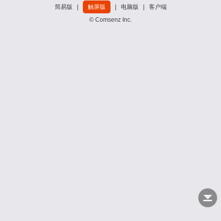
简易版
|
触屏版
|
电脑版
|
客户端
© Comsenz Inc.