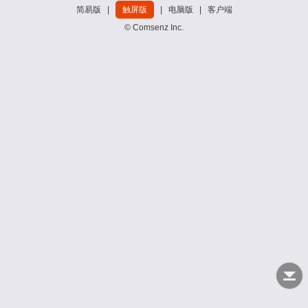
简易版
|
触屏版
|
电脑版
|
客户端
© Comsenz Inc.