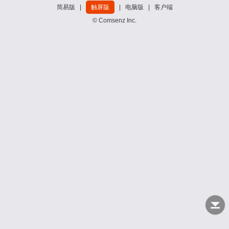
简易版
|
触屏版
|
电脑版
|
客户端
© Comsenz Inc.