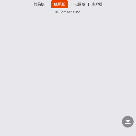
简易版
|
触屏版
|
电脑版
|
客户端
© Comsenz Inc.