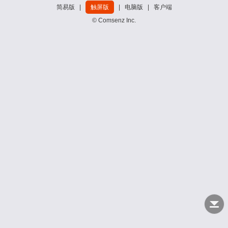
简易版
|
触屏版
|
电脑版
|
客户端
© Comsenz Inc.