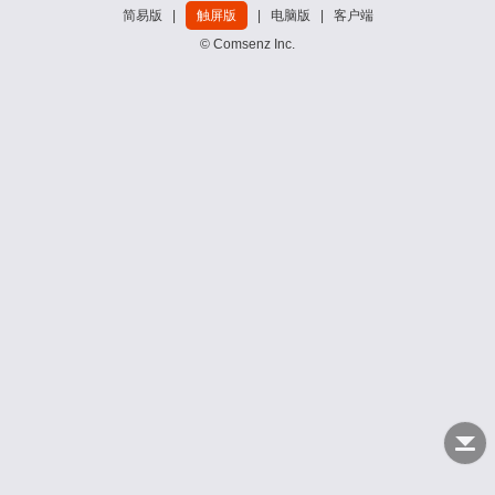
简易版
|
触屏版
|
电脑版
|
客户端
© Comsenz Inc.