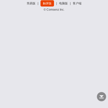
简易版
|
触屏版
|
电脑版
|
客户端
© Comsenz Inc.