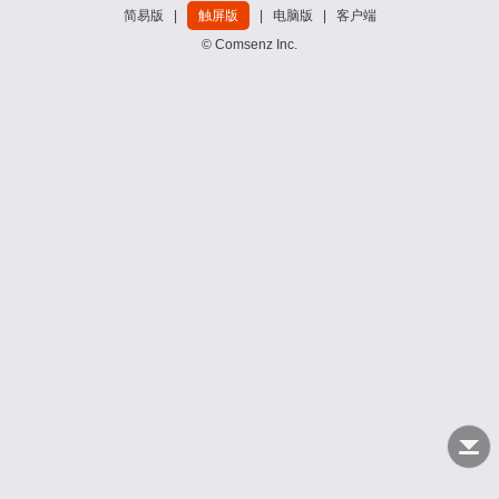
简易版
|
触屏版
|
电脑版
|
客户端
© Comsenz Inc.