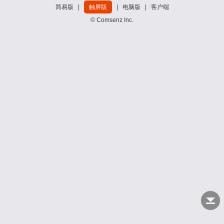
简易版
|
触屏版
|
电脑版
|
客户端
© Comsenz Inc.