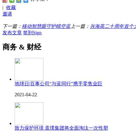
|
收藏
邀请
下一篇：
移动智慧眼守护晴空蓝
上一篇：
兴海茶二十周年首个
发布文章
签到Sign
商务 & 财经
地球日|百事公司“与蓝同行”携手零售业巨
2021-04-22
致力保护环境 盖璞集团将全面淘汰一次性塑