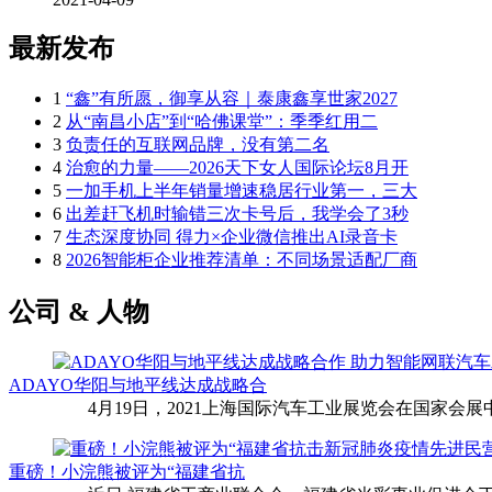
最新发布
1
“鑫”有所愿，御享从容｜泰康鑫享世家2027
2
从“南昌小店”到“哈佛课堂”：季季红用二
3
负责任的互联网品牌，没有第二名
4
治愈的力量——2026天下女人国际论坛8月开
5
一加手机上半年销量增速稳居行业第一，三大
6
出差赶飞机时输错三次卡号后，我学会了3秒
7
生态深度协同 得力×企业微信推出AI录音卡
8
2026智能柜企业推荐清单：不同场景适配厂商
公司 & 人物
ADAYO华阳与地平线达成战略合
4月19日，2021上海国际汽车工业展览会在国家会展中
重磅！小浣熊被评为“福建省抗