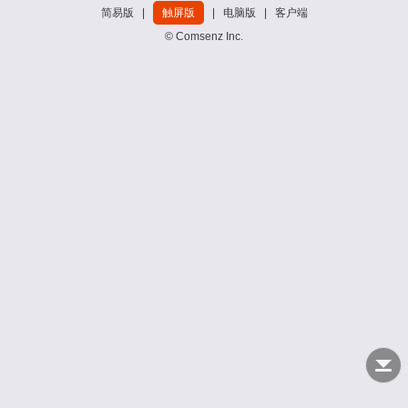
简易版
|
触屏版
|
电脑版
|
客户端
© Comsenz Inc.