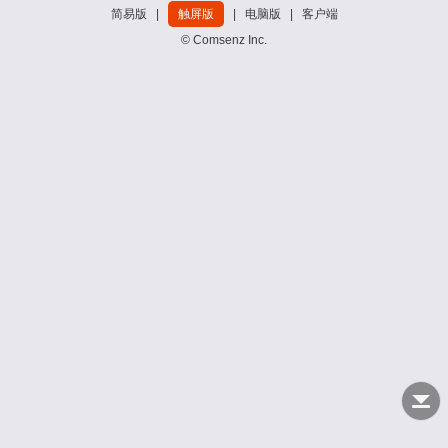
简易版
|
触屏版
|
电脑版
|
客户端
© Comsenz Inc.