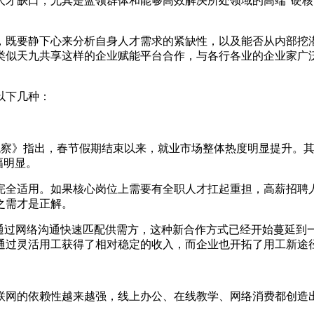
缺口，尤其是蓝领群体和能够高效解决所处领域的高端“硬核”
既要静下心来分析自身人才需求的紧缺性，以及能否从内部挖潜
类似天九共享这样的企业赋能平台合作，与各行各业的企业家广
以下几种：
势观察》指出，春节假期结束以来，就业市场整体热度明显提升。
幅明显。
适用。如果核心岗位上需要有全职人才扛起重担，高薪招聘人
之需才是正解。
过网络沟通快速匹配供需方，这种新合作方式已经开始蔓延到一些
通过灵活用工获得了相对稳定的收入，而企业也开拓了用工新途
网的依赖性越来越强，线上办公、在线教学、网络消费都创造出