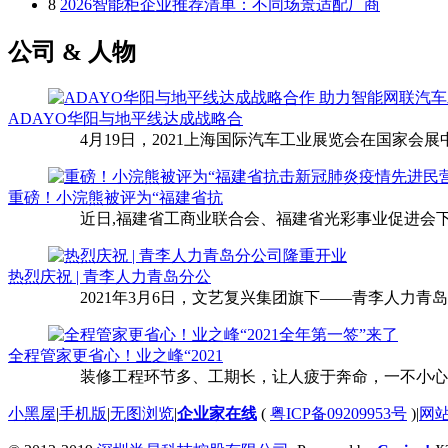
8
2026智能柜企业推荐清单：不同场景适配厂商
公司 & 人物
ADAYO华阳与地平线达成战略合
4月19日，2021上海国际汽车工业展览会在国家会展中
重磅！小浣熊被评为“福建省抗
近日,福建省工商业联合会、福建省光彩事业促进会下
热烈庆祝 | 青李人力青岛分公
2021年3月6日，文艺复兴集团旗下——青李人力青
全程管家更省心！业之峰“2021
装修工程环节多、工期长，让人疲于奔命，一不小心还
小黑屋
|
手机版
|
无图浏览
|
企业家在线
(
粤ICP备09209953号
)
|
网