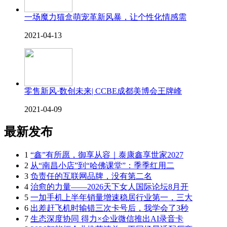
一场魔力猫盒萌宠革新风暴，让个性化情感需
2021-04-13
零售新风·数创未来| CCBE成都美博会王牌峰
2021-04-09
最新发布
1
“鑫”有所愿，御享从容｜泰康鑫享世家2027
2
从“南昌小店”到“哈佛课堂”：季季红用二
3
负责任的互联网品牌，没有第二名
4
治愈的力量——2026天下女人国际论坛8月开
5
一加手机上半年销量增速稳居行业第一，三大
6
出差赶飞机时输错三次卡号后，我学会了3秒
7
生态深度协同 得力×企业微信推出AI录音卡