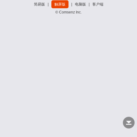
简易版
|
触屏版
|
电脑版
|
客户端
© Comsenz Inc.