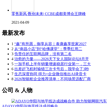
零售新风·数创未来| CCBE成都美博会王牌峰
2021-04-09
最新发布
1
“鑫”有所愿，御享从容｜泰康鑫享世家2027
2
从“南昌小店”到“哈佛课堂”：季季红用二
3
负责任的互联网品牌，没有第二名
4
治愈的力量——2026天下女人国际论坛8月开
5
一加手机上半年销量增速稳居行业第一，三大
6
出差赶飞机时输错三次卡号后，我学会了3秒
7
生态深度协同 得力×企业微信推出AI录音卡
8
2026智能柜企业推荐清单：不同场景适配厂商
公司 & 人物
ADAYO华阳与地平线达成战略合