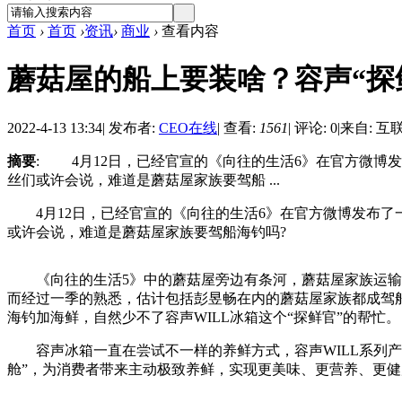
首页
›
首页
›
资讯
›
商业
›
查看内容
蘑菇屋的船上要装啥？容声“探
2022-4-13 13:34
|
发布者:
CEO在线
|
查看:
1561
|
评论: 0
|
来自: 互
摘要
: 4月12日，已经官宣的《向往的生活6》在官方微博
丝们或许会说，难道是蘑菇屋家族要驾船 ...
4月12日，已经官宣的《向往的生活6》在官方微博发布了一
或许会说，难道是蘑菇屋家族要驾船海钓吗?
《向往的生活5》中的蘑菇屋旁边有条河，蘑菇屋家族运输树
而经过一季的熟悉，估计包括彭昱畅在内的蘑菇屋家族都成驾
海钓加海鲜，自然少不了容声WILL冰箱这个“探鲜官”的帮忙。
容声冰箱一直在尝试不一样的养鲜方式，容声WILL系列产
舱”，为消费者带来主动极致养鲜，实现更美味、更营养、更健