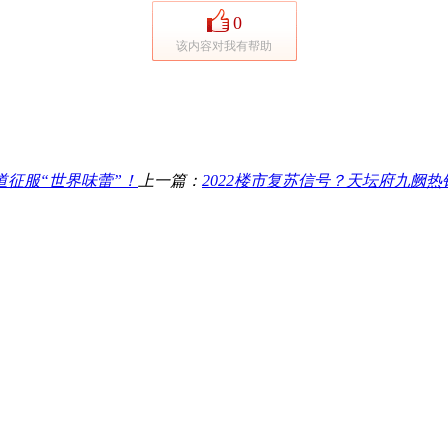
0
该内容对我有帮助
道征服“世界味蕾”！
上一篇：
2022楼市复苏信号？天坛府九阙热销