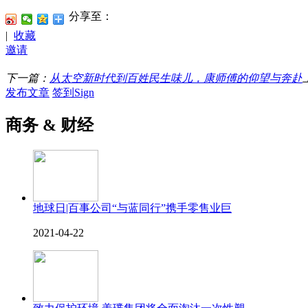
分享至：
|
收藏
邀请
下一篇：
从太空新时代到百姓民生味儿，康师傅的仰望与奔赴
发布文章
签到Sign
商务 & 财经
地球日|百事公司“与蓝同行”携手零售业巨
2021-04-22