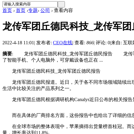
首页
›
首页
›
专题
›
公司
›
查看内容
龙传军团丘德民科技_龙传军团
2022-4-18 11:01
|
发布者:
CEO在线
|
查看:
866
|
评论: 0
|
来自: 互联
摘要
: 龙传军团丘德民科技_龙传军团丘德民报告 龙传军
了智能手机、个人电脑外，可穿戴设备也正在 ...
龙传军团丘德民科技_龙传军团丘德民报告
龙传军团丘德民报道。近日，关于各不同市场领域陆续出现
生活中比较关注的产品系列之一。
龙传军团丘德民根据调研机构Canalys近日公布的相关报告显示
而在具体的厂商排名方面，这份报告中也给出了详细的信
在全球市场的整体表现中，苹果摘得出货量榜首桂冠。而这也并
量，增长率达到11.8%。