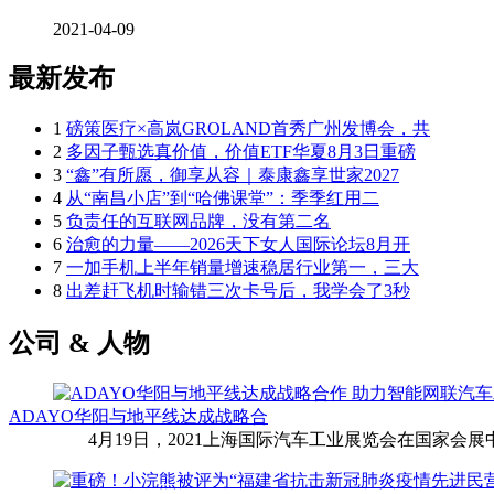
2021-04-09
最新发布
1
磅策医疗×高岚GROLAND首秀广州发博会，共
2
多因子甄选真价值，价值ETF华夏8月3日重磅
3
“鑫”有所愿，御享从容｜泰康鑫享世家2027
4
从“南昌小店”到“哈佛课堂”：季季红用二
5
负责任的互联网品牌，没有第二名
6
治愈的力量——2026天下女人国际论坛8月开
7
一加手机上半年销量增速稳居行业第一，三大
8
出差赶飞机时输错三次卡号后，我学会了3秒
公司 & 人物
ADAYO华阳与地平线达成战略合
4月19日，2021上海国际汽车工业展览会在国家会展中