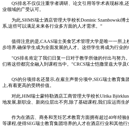
QS排名不仅仅注重学者调研、论文引用等学术表现标准,还统
业领域的广受认可。
为此,SHMS瑞士酒店管理大学校长Dominic Szambo
系,这些可以满足未来各行业多方面的人才需求。”
值得注意的是,CAAS瑞士美食艺术管理大学是唯一一所上
步培养,确保学生成为全面发展的人才。这些学生将成为行业的
"QS排名肯定了我们日复一日对于教学所做的付出与努力。
们将这些都完全融入到课程当中。"CRCS瑞士恺撒里兹大学及CAAS瑞
QS的分项排名还显示,在雇主声誉分项中,SEG瑞士教育集
上,有着更高的受聘价值。
对此,HIM瑞士蒙特勒酒店工商管理大学校长Ulrika Bjö
地发展,新职业、新岗位层出不穷,除了基础课程,我们应运而
作为在酒店、商务和烹饪艺术教育方面拥有超过40年经验的世
等课程,使得SEG瑞士教育集团培养的人才在酒店行业和其他