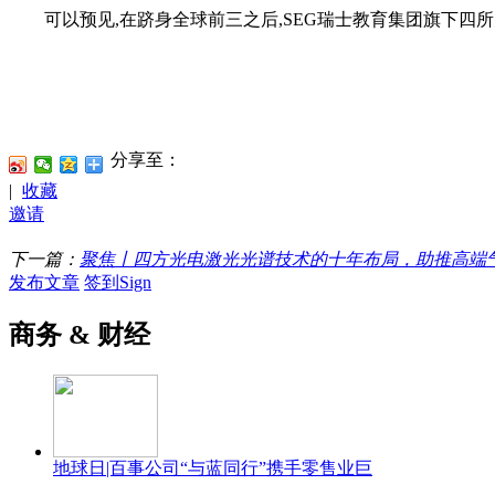
可以预见,在跻身全球前三之后,SEG瑞士教育集团旗下四所
分享至：
|
收藏
邀请
下一篇：
聚焦丨四方光电激光光谱技术的十年布局，助推高端
发布文章
签到Sign
商务 & 财经
地球日|百事公司“与蓝同行”携手零售业巨