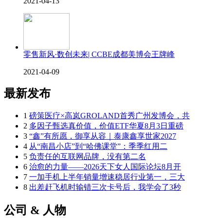
2021-04-13
零售新风·数创未来| CCBE成都美博会王牌峰
2021-04-09
最新发布
1
磅策医疗×高岚GROLAND首秀广州发博会，共
2
多因子甄选真价值，价值ETF华夏8月3日重磅
3
“鑫”有所愿，御享从容｜泰康鑫享世家2027
4
从“南昌小店”到“哈佛课堂”：季季红用二
5
负责任的互联网品牌，没有第二名
6
治愈的力量——2026天下女人国际论坛8月开
7
一加手机上半年销量增速稳居行业第一，三大
8
出差赶飞机时输错三次卡号后，我学会了3秒
公司 & 人物