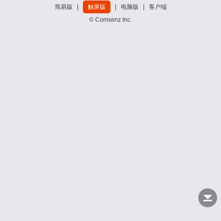
简易版
|
触屏版
|
电脑版
|
客户端
© Comsenz Inc.