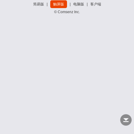
简易版
|
触屏版
|
电脑版
|
客户端
© Comsenz Inc.