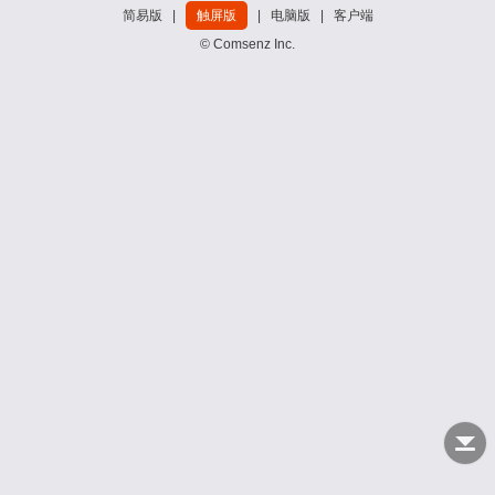
简易版
|
触屏版
|
电脑版
|
客户端
© Comsenz Inc.