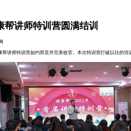
健康帮讲师特训营圆满结训
网
康帮讲师特训营如约而至并完美收官。本次特训营打破以往的培