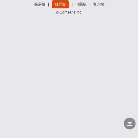
简易版
|
触屏版
|
电脑版
|
客户端
© Comsenz Inc.