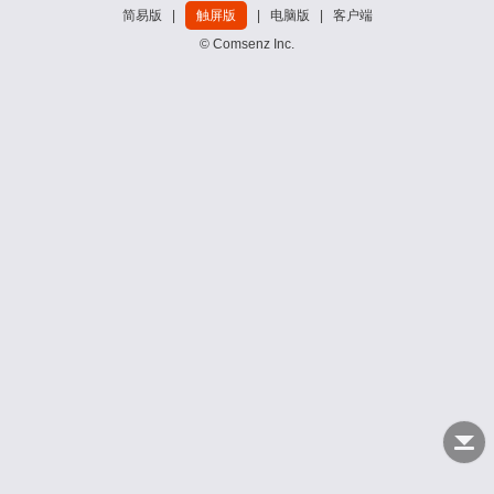
简易版
|
触屏版
|
电脑版
|
客户端
© Comsenz Inc.