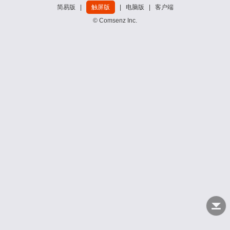
简易版
|
触屏版
|
电脑版
|
客户端
© Comsenz Inc.