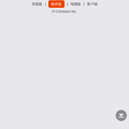
简易版
|
触屏版
|
电脑版
|
客户端
© Comsenz Inc.