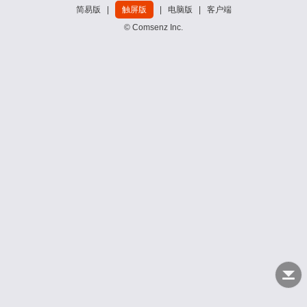
简易版
|
触屏版
|
电脑版
|
客户端
© Comsenz Inc.