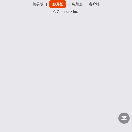
简易版
|
触屏版
|
电脑版
|
客户端
© Comsenz Inc.