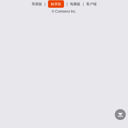
简易版
|
触屏版
|
电脑版
|
客户端
© Comsenz Inc.