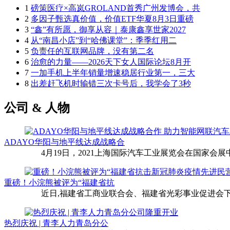
1
磅策医疗×高岚GROLAND首秀广州发博会，共
2
多因子甄选真价值，价值ETF华夏8月3日重磅
3
“鑫”有所愿，御享从容｜泰康鑫享世家2027
4
从“南昌小店”到“哈佛课堂”：季季红用二
5
负责任的互联网品牌，没有第二名
6
治愈的力量——2026天下女人国际论坛8月开
7
一加手机上半年销量增速稳居行业第一，三大
8
出差赶飞机时输错三次卡号后，我学会了3秒
公司 & 人物
ADAYO华阳与地平线达成战略合
4月19日，2021上海国际汽车工业展览会在国家会展中
重磅！小浣熊被评为“福建省抗
近日,福建省工商业联合会、福建省光彩事业促进会下
热烈庆祝 | 青李人力青岛分公