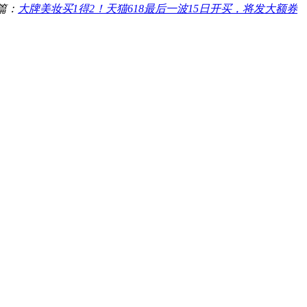
篇：
大牌美妆买1得2！天猫618最后一波15日开买，将发大额券