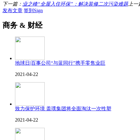
下一篇：
业之峰“全屋入住环保”：解决装修二次污染难题
上一
发布文章
签到Sign
商务 & 财经
地球日|百事公司“与蓝同行”携手零售业巨
2021-04-22
致力保护环境 盖璞集团将全面淘汰一次性塑
2021-04-22