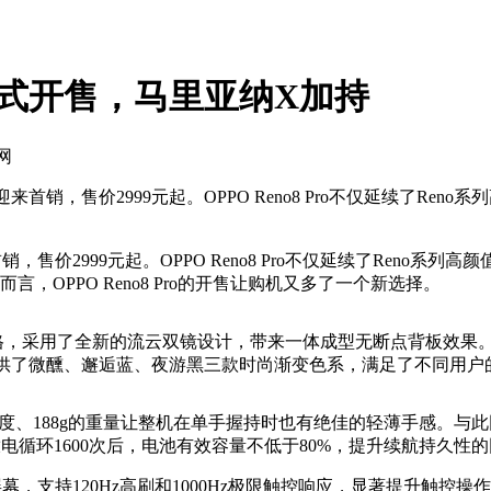
Pro正式开售，马里亚纳X加持
网
正式迎来首销，售价2999元起。OPPO Reno8 Pro不仅延续
首销，售价2999元起。OPPO Reno8 Pro不仅延续了Re
，OPPO Reno8 Pro的开售让购机又多了一个新选择。
造型风格，采用了全新的流云双镜设计，带来一体成型无断点背板效果
Pro提供了微醺、邂逅蓝、夜游黑三款时尚渐变色系，满足了不同用
厚度、188g的重量让整机在单手握持时也有绝佳的轻薄手感。与此同时，
放电循环1600次后，电池有效容量不低于80%，提升续航持久性
D屏幕，支持120Hz高刷和1000Hz极限触控响应，显著提升触控操作