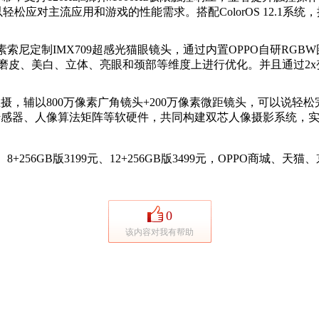
以轻松应对主流应用和游戏的性能需求。搭配ColorOS 12.1
0万像素索尼定制IMX709超感光猫眼镜头，通过内置OPPO自研R
关注的磨皮、美白、立体、亮眼和颈部等维度上进行优化。并且通过
766主摄，辅以800万像素广角镜头+200万像素微距镜头，可以说轻
双定制影像传感器、人像算法矩阵等软硬件，共同构建双芯人像摄影系统，
9元、8+256GB版3199元、12+256GB版3499元，OPP
0
该内容对我有帮助