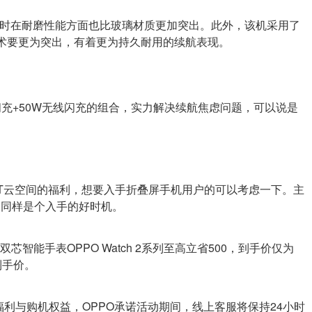
感，同时在耐磨性能方面也比玻璃材质更加突出。此外，该机采用了
一代技术要更为突出，有着更为持久耐用的续航表现。
线超级闪充+50W无线闪充的组合，实力解决续航焦虑问题，可以说是
壳+2T云空间的福利，想要入手折叠屏手机用户的可以考虑一下。主
元起，同样是个入手的好时机。
航双芯智能手表OPPO Watch 2系列至高立省500，到手价仅为
的到手价。
福利与购机权益，OPPO承诺活动期间，线上客服将保持24小时