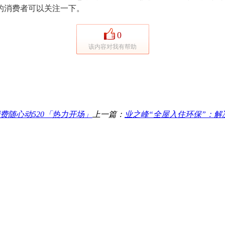
的消费者可以关注一下。
0
该内容对我有帮助
费随心动520「热力开场」
上一篇：
业之峰“全屋入住环保”：解