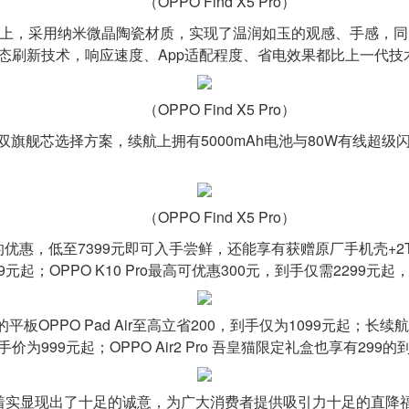
（OPPO Find X5 Pro）
体化机身设计上，采用纳米微晶陶瓷材质，实现了温润如玉的观感、手
PO2.0 动态刷新技术，响应速度、App适配程度、省电效果都比上
（OPPO Find X5 Pro）
9000的双旗舰芯选择方案，续航上拥有5000mAh电池与80W有
（OPPO Find X5 Pro）
00元的优惠，低至7399元即可入手尝鲜，还能享有获赠原厂手机
9元起；OPPO K10 Pro最高可优惠300元，到手仅需2299
平板OPPO Pad Air至高立省200，到手仅为1099元起；长续
价为999元起；OPPO Air2 Pro 吾皇猫限定礼盒也享有299
动中着实显现出了十足的诚意，为广大消费者提供吸引力十足的直降