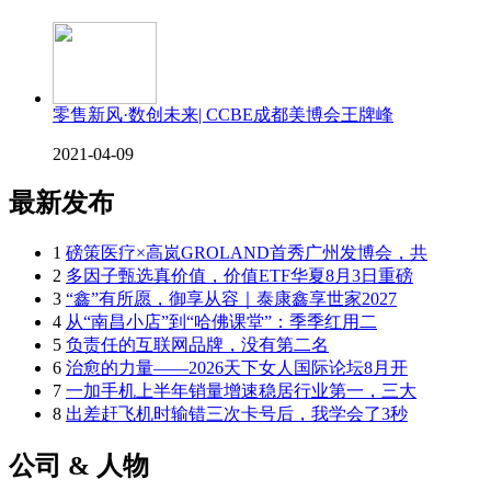
零售新风·数创未来| CCBE成都美博会王牌峰
2021-04-09
最新发布
1
磅策医疗×高岚GROLAND首秀广州发博会，共
2
多因子甄选真价值，价值ETF华夏8月3日重磅
3
“鑫”有所愿，御享从容｜泰康鑫享世家2027
4
从“南昌小店”到“哈佛课堂”：季季红用二
5
负责任的互联网品牌，没有第二名
6
治愈的力量——2026天下女人国际论坛8月开
7
一加手机上半年销量增速稳居行业第一，三大
8
出差赶飞机时输错三次卡号后，我学会了3秒
公司 & 人物