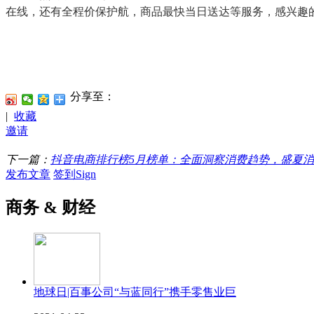
在线，还有全程价保护航，商品最快当日送达等服务，感兴趣
分享至：
|
收藏
邀请
下一篇：
抖音电商排行榜5月榜单：全面洞察消费趋势，盛夏消
发布文章
签到Sign
商务 & 财经
地球日|百事公司“与蓝同行”携手零售业巨